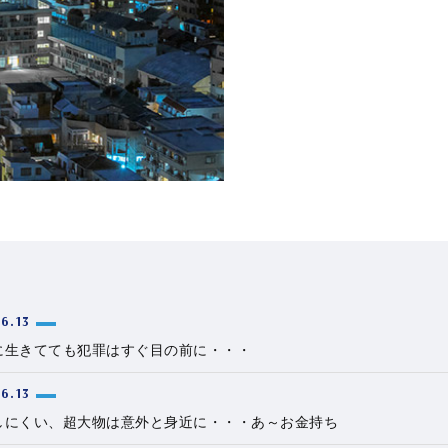
6.13
に生きてても犯罪はすぐ目の前に・・・
6.13
しにくい、超大物は意外と身近に・・・あ～お金持ち